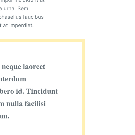
empor incididunt ut
la urna. Sem
phasellus faucibus
t at imperdiet.
 neque laoreet
interdum
ibero id. Tincidunt
 nulla facilisi
um.