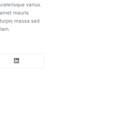
scelerisque varius.
t amet mauris
 turpis massa sed
llam.