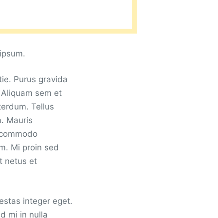
 ipsum.
ie. Purus gravida
m. Aliquam sem et
terdum. Tellus
m. Mauris
r commodo
im. Mi proin sed
t netus et
estas integer eget.
d mi in nulla