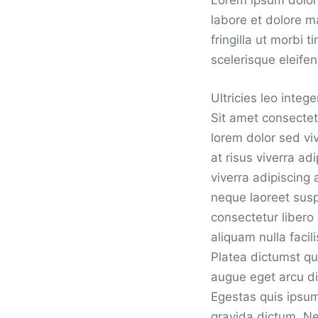
Lorem ipsum dolor 
labore et dolore m
fringilla ut morbi
scelerisque eleifen
Ultricies leo inte
Sit amet consectetu
lorem dolor sed vi
at risus viverra adi
viverra adipiscing a
neque laoreet sus
consectetur libero 
aliquam nulla facil
Platea dictumst qu
augue eget arcu di
Egestas quis ipsum
gravida dictum. Ne