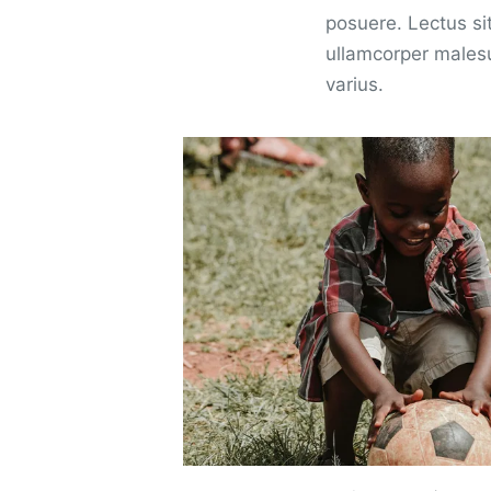
posuere. Lectus sit
ullamcorper malesua
varius.