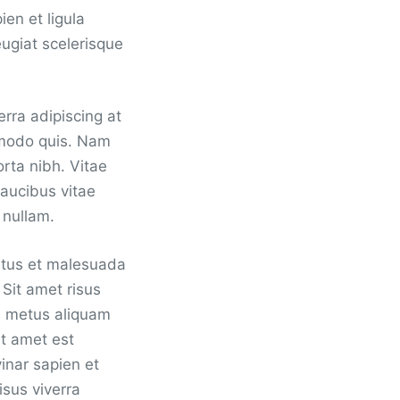
ien et ligula
eugiat scelerisque
erra adipiscing at
mmodo quis. Nam
rta nibh. Vitae
aucibus vitae
 nullam.
etus et malesuada
 Sit amet risus
us metus aliquam
it amet est
inar sapien et
isus viverra