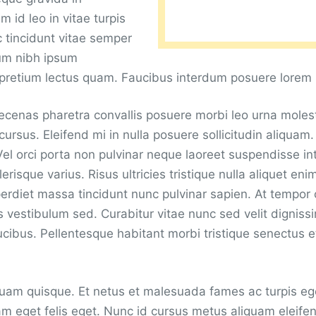
 id leo in vitae turpis
 tincidunt vitae semper
ium nibh ipsum
 pretium lectus quam. Faucibus interdum posuere lorem
cenas pharetra convallis posuere morbi leo urna molest
 cursus. Eleifend mi in nulla posuere sollicitudin aliqua
Vel orci porta non pulvinar neque laoreet suspendisse in
lerisque varius. Risus ultricies tristique nulla aliquet eni
rdiet massa tincidunt nunc pulvinar sapien. At tempo
s vestibulum sed. Curabitur vitae nunc sed velit digniss
ucibus. Pellentesque habitant morbi tristique senectus e
quam quisque. Et netus et malesuada fames ac turpis eg
am eget felis eget. Nunc id cursus metus aliquam eleifen