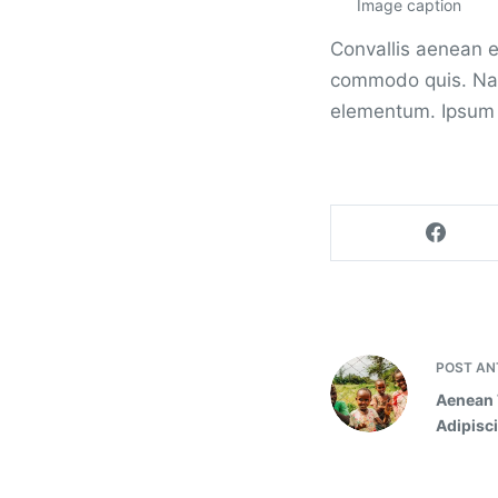
Image caption
Convallis aenean et
commodo quis. Nam
elementum. Ipsum f
POST
AN
Aenean 
Adipisc