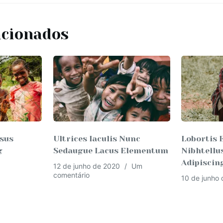
acionados
isus
Ultrices Iaculis Nunc
Lobortis
g
Sedaugue Lacus Elementum
Nibhtellu
Adipiscin
12 de junho de 2020
Um
comentário
10 de junho