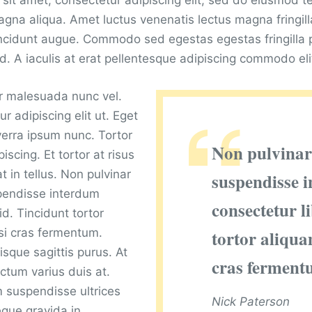
sit amet, consectetur adipiscing elit, sed do eiusmod t
agna aliqua. Amet luctus venenatis lectus magna fringil
 tincidunt augue. Commodo sed egestas egestas fringilla 
d. A iaculis at erat pellentesque adipiscing commodo eli
ger malesuada nunc vel.
r adipiscing elit ut. Eget
verra ipsum nunc. Tortor
Non pulvinar
piscing. Et tortor at risus
t in tellus. Non pulvinar
suspendisse 
pendisse interdum
consectetur l
id. Tincidunt tortor
isi cras fermentum.
tortor aliquam
isque sagittis purus. At
cras ferment
ctum varius duis at.
 suspendisse ultrices
Nick Paterson
que gravida in