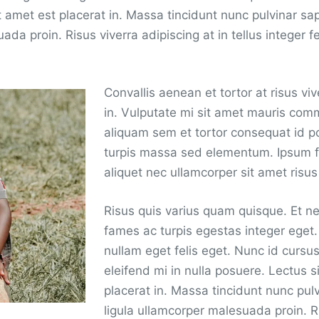
 amet est placerat in. Massa tincidunt nunc pulvinar sap
da proin. Risus viverra adipiscing at in tellus integer f
Convallis aenean et tortor at risus viv
in. Vulputate mi sit amet mauris co
aliquam sem et tortor consequat id po
turpis massa sed elementum. Ipsum f
aliquet nec ullamcorper sit amet risus
Risus quis varius quam quisque. Et n
fames ac turpis egestas integer eget.
nullam eget felis eget. Nunc id curs
eleifend mi in nulla posuere. Lectus s
placerat in. Massa tincidunt nunc pulv
ligula ullamcorper malesuada proin. R