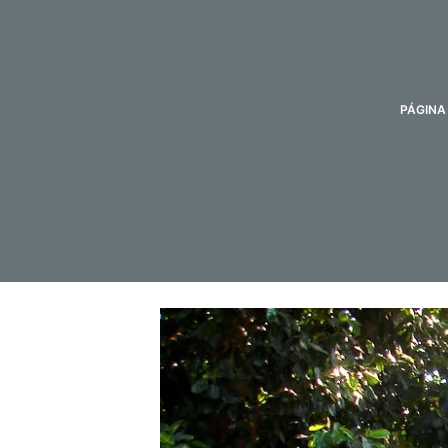
d
o
PÁGINA 