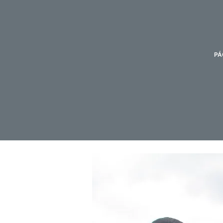
d
o
PÁ