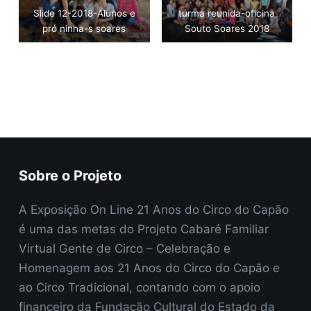
Slide 12-2018-Alunos e
turma reunida-oficina
pró ninha-s soares
Souto Soares 2018
Voltar
Sobre o Projeto
A Exposição On Line 21 Anos do Circo do Capão
é uma das metas do Projeto Cabaré Familiar
Virtual Gente de Circo – Celebração e
Homenagem aos 21 Anos do Circo do Capão e
ao Circo Tradicional, contando com o apoio
financeiro da Fundação Cultural do Estado da