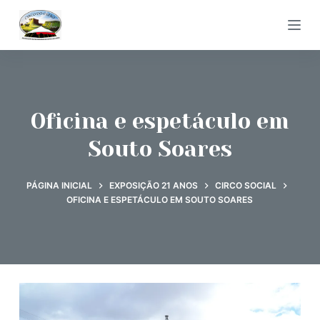
P
u
l
a
r
Oficina e espetáculo em
p
a
Souto Soares
r
a
PÁGINA INICIAL
EXPOSIÇÃO 21 ANOS
CIRCO SOCIAL
o
OFICINA E ESPETÁCULO EM SOUTO SOARES
c
o
n
t
e
ú