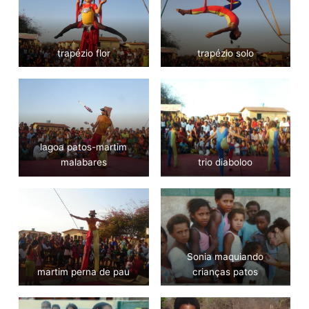
trapézio flor
trapézio solo
lagoa patos-martim
malabares
trio diaboloo
Sonia maquiando
martim perna de pau
crianças patos