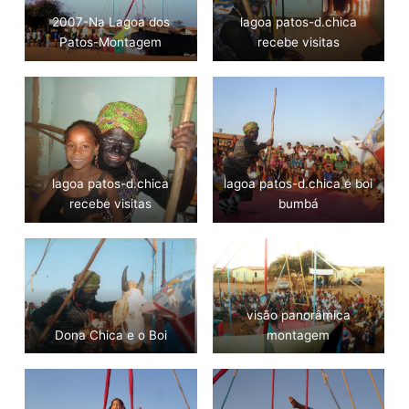
2007-Na Lagoa dos
lagoa patos-d.chica
Patos-Montagem
recebe visitas
lagoa patos-d.chica
lagoa patos-d.chica e boi
recebe visitas
bumbá
visão panorâmica
Dona Chica e o Boi
montagem