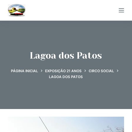
P
u
l
a
r
p
Lagoa dos Patos
a
r
PÁGINA INICIAL
EXPOSIÇÃO 21 ANOS
CIRCO SOCIAL
a
LAGOA DOS PATOS
o
c
o
n
t
e
ú