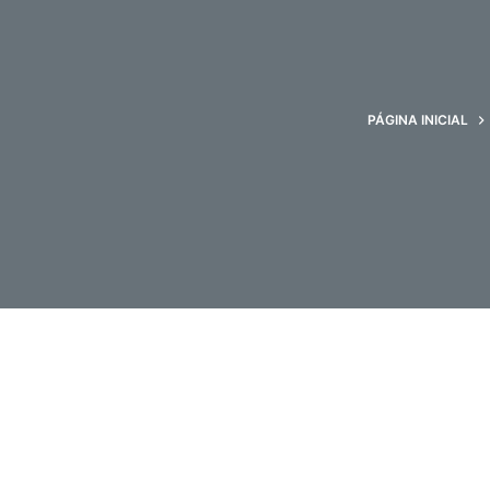
d
o
PÁGINA INICIAL