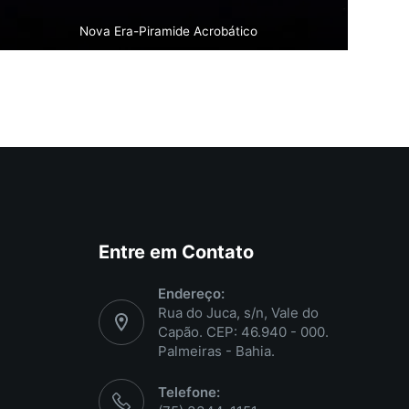
Nova Era-Piramide Acrobático
Entre em Contato
Endereço:
Rua do Juca, s/n, Vale do
Capão. CEP: 46.940 - 000.
Palmeiras - Bahia.
Telefone: