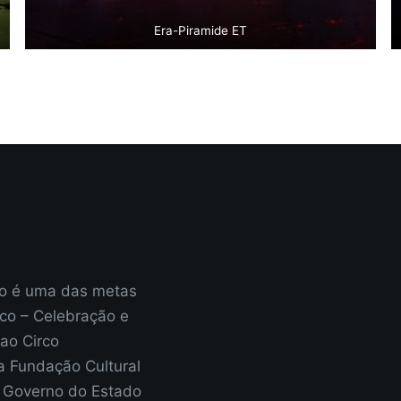
Era-Piramide ET
Voltar
ão é uma das metas
rco – Celebração e
ao Circo
a Fundação Cultural
– Governo do Estado