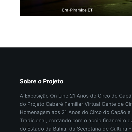
Era-Piramide ET
Sobre o Projeto
A Exposição On Line 21 Anos do Circo do Cap
do Projeto Cabaré Familiar Virtual Gente de Ci
Homenagem aos 21 Anos do Circo do Capão e 
Tradicional, contando com o apoio financeiro d
do Estado da Bahia, da Secretaria de Cultura 