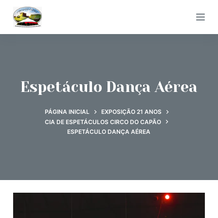
P
u
l
a
r
p
Espetáculo Dança Aérea
a
r
PÁGINA INICIAL
EXPOSIÇÃO 21 ANOS
a
CIA DE ESPETÁCULOS CIRCO DO CAPÃO
ESPETÁCULO DANÇA AÉREA
o
c
o
n
t
e
ú